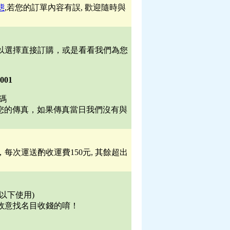
態
,若您的訂單內容有誤, 歡迎隨時與
以選擇直接訂購，或是看看我們為您
7001
碼
您的傳真，如果傳真當日我們沒有與
次運送酌收運費150元, 其餘超出
元以下使用)
故意找名目收錢的唷！