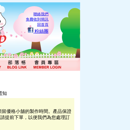
聯絡我們
免費收到簡訊
回首頁
粉絲團
需知
必預留優格小舖的製作時間。產品保證
敬請提前下單，以便我們為您處理訂