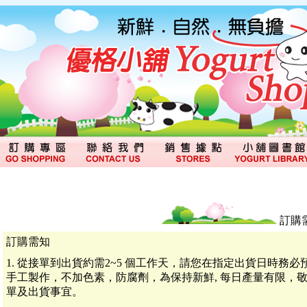
訂購
訂購需知
1. 從接單到出貨約需2~5 個工作天，請您在指定出貨日時務
手工製作，不加色素，防腐劑，為保持新鮮, 每日產量有限，
單及出貨事宜。