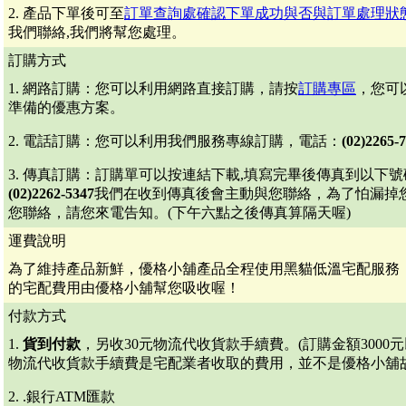
2. 產品下單後可至
訂單查詢處確認下單成功與否與訂單處理狀
我們聯絡,我們將幫您處理。
訂購方式
1. 網路訂購：您可以利用網路直接訂購，請按
訂購專區
，您可
準備的優惠方案。
2. 電話訂購：您可以利用我們服務專線訂購，電話：
(02)2265-
3. 傳真訂購：訂購單可以按連結下載,填寫完畢後傳真到以下號
(02)2262-5347
我們在收到傳真後會主動與您聯絡，為了怕漏掉
您聯絡，請您來電告知。(下午六點之後傳真算隔天喔)
運費說明
為了維持產品新鮮，優格小舖產品全程使用黑貓低溫宅配服務，每
的宅配費用由優格小舖幫您吸收喔！
付款方式
1.
貨到付款
，
另收30元物流代收貨款手續費
。(訂購金額3000
物流代收貨款手續費是宅配業者收取的費用，並不是優格小舖
2. .銀行ATM匯款