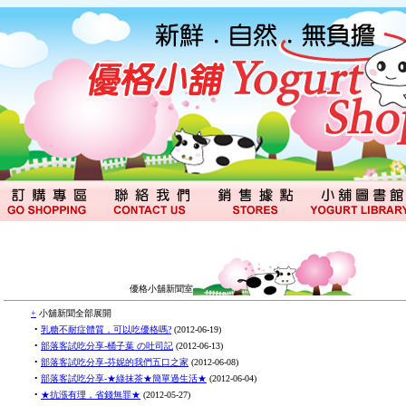
優格小舖新聞室
+
小舖新聞全部展開
•
乳糖不耐症體質，可以吃優格嗎?
(
2012-06-19
)
•
部落客試吃分享-桶子葉 の吐司記
(
2012-06-13
)
•
部落客試吃分享-芬妮的我們五口之家
(
2012-06-08
)
•
部落客試吃分享-★綠抹茶★簡單過生活★
(
2012-06-04
)
•
★抗漲有理，省錢無罪★
(
2012-05-27
)