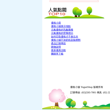
優格小廚
優格小舖展示地點
元氣優格的乳酸菌種
元氣優格的營養標示
如何舀取優格才不會出水
優格小舖不加奶粉及黏稠劑
產品訂購專區
購物說明
最新優惠活動
團購單下載
優格小舖 YogurtShop 版權所有
訂購專線: (02)2265-7001 傳真: (02) 22