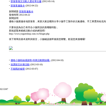
•
部落客徵文活動入選名單出爐
(
2012-05-14
)
•
部落客邀集令
(
2012-04-22
)
新聞標題
部落客邀集令
發佈時間
2012-04-22
新聞說明
優格小舖廣邀各地部落客，來跟大家品嚐與分享小舖手工製作的元氣優格、手工果漿與桂花烏
只要你認為自己有符合小舖所說的貪嘴貓特點，
那就趕緊來瞧瞧活動介紹的網頁吧!
http://www.yogurtshop.com.tw/bloger.php
填下簡單的基本資料與留言，小舖確認後即會跟您聯繫。歡迎您來挑嘴囉!
•
優格小舖粉絲感謝祭-特惠活動開始囉~
(
2012-04-10
)
•
按讚留言好康活動
(
2012-03-10
)
•
不能戳的秘密
(
2012-03-07
)
62-5347