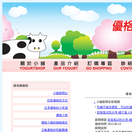
優格圖書館
小舖新聞台
優格
舀取優格的方式
+
小舖新聞全部展開
•
乳糖不耐症體質，可以吃優
分享優格的小常識
•
部落客試吃分享-桶子葉 の
優格小廚
新聞標題
部落客試吃分享-桶
優格小舖的檢驗報告
發佈時間
2012-06-13
新聞說明
元氣優格的乳酸菌種