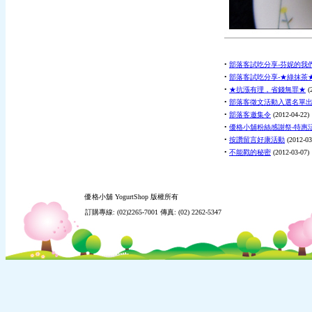
•
部落客試吃分享-芬妮的我
•
部落客試吃分享-★綠抹茶
•
★抗漲有理，省錢無罪★
(
•
部落客徵文活動入選名單
•
部落客邀集令
(
2012-04-22
)
•
優格小舖粉絲感謝祭-特惠
•
按讚留言好康活動
(
2012-03
•
不能戳的秘密
(
2012-03-07
)
優格小舖 YogurtShop 版權所有
訂購專線: (02)2265-7001 傳真: (02) 2262-5347