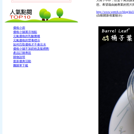
大雨下不停，但是千萬別讓
想。希望藉由她專業的照片與文
http://www.wretch.cc/blog/kk
(自動開新視窗顯示)
優格小廚
優格小舖展示地點
元氣優格的乳酸菌種
元氣優格的營養標示
如何舀取優格才不會出水
優格小舖不加奶粉及黏稠劑
產品訂購專區
購物說明
最新優惠活動
團購單下載