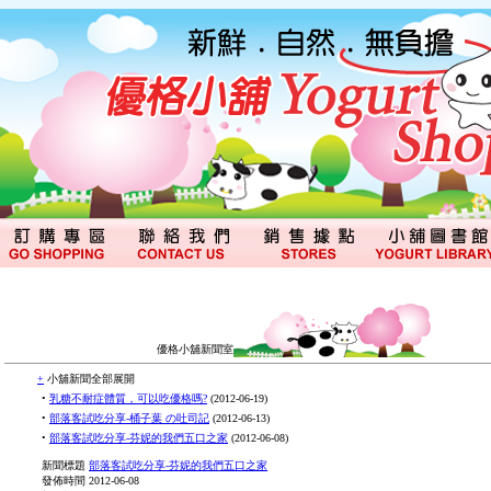
優格小舖新聞室
+
小舖新聞全部展開
•
乳糖不耐症體質，可以吃優格嗎?
(
2012-06-19
)
•
部落客試吃分享-桶子葉 の吐司記
(
2012-06-13
)
•
部落客試吃分享-芬妮的我們五口之家
(
2012-06-08
)
新聞標題
部落客試吃分享-芬妮的我們五口之家
發佈時間
2012-06-08