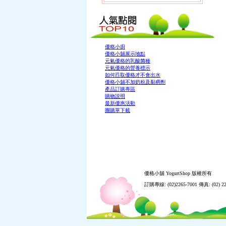
優格小廚
優格小舖展示地點
元氣優格的乳酸菌種
元氣優格的營養標示
如何舀取優格才不會出水
優格小舖不加奶粉及黏稠劑
產品訂購專區
購物說明
最新優惠活動
團購單下載
優格小舖 YogurtShop 版權所有
訂購專線: (02)2265-7001 傳真: (02) 22