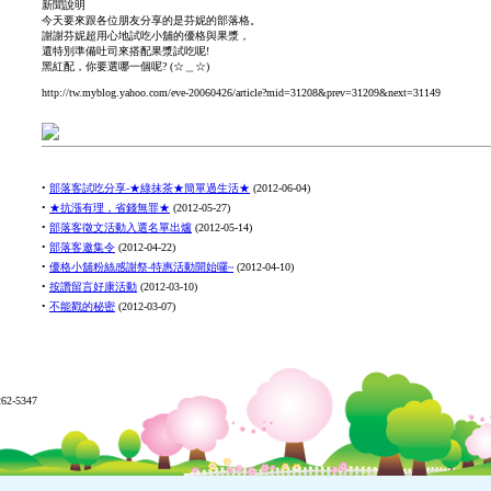
新聞說明
今天要來跟各位朋友分享的是芬妮的部落格。
謝謝芬妮超用心地試吃小舖的優格與果漿，
還特別準備吐司來搭配果漿試吃呢!
黑紅配，你要選哪一個呢? (☆＿☆)
http://tw.myblog.yahoo.com/eve-20060426/article?mid=31208&prev=31209&next=31149
•
部落客試吃分享-★綠抹茶★簡單過生活★
(
2012-06-04
)
•
★抗漲有理，省錢無罪★
(
2012-05-27
)
•
部落客徵文活動入選名單出爐
(
2012-05-14
)
•
部落客邀集令
(
2012-04-22
)
•
優格小舖粉絲感謝祭-特惠活動開始囉~
(
2012-04-10
)
•
按讚留言好康活動
(
2012-03-10
)
•
不能戳的秘密
(
2012-03-07
)
62-5347