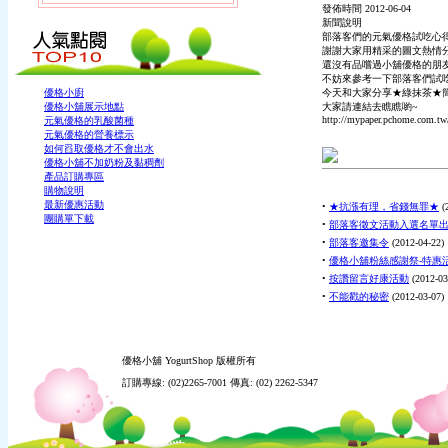
發佈時間
2012-06-04
新聞說明
部落客們的元氣優格試吃心
謝謝大家用精采的圖文熱情
還沒有品嚐過小舖優格的朋
不妨來參考一下部落客們試
優格小廚
今天和大家分享★綠抹茶★
優格小舖展示地點
大家請連結去瞧瞧喲~
http://mypaper.pchome.com.t
元氣優格的乳酸菌種
元氣優格的營養標示
如何舀取優格才不會出水
優格小舖不加奶粉及黏稠劑
產品訂購專區
購物說明
最新優惠活動
•
★抗漲有理，省錢無罪★
(
團購單下載
•
部落客徵文活動入選名單
•
部落客邀集令
(
2012-04-22
)
•
優格小舖粉絲感謝祭-特惠
•
按讚留言好康活動
(
2012-03
•
不能戳的秘密
(
2012-03-07
)
優格小舖 YogurtShop 版權所有
訂購專線: (02)2265-7001 傳真: (02) 2262-5347