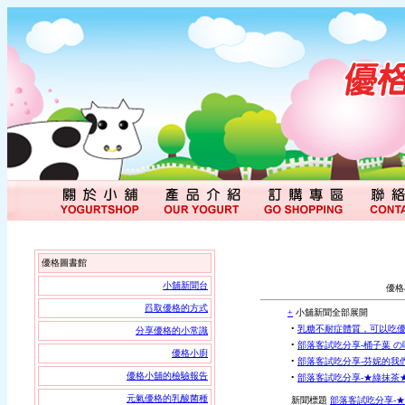
優格圖書館
小舖新聞台
優格
舀取優格的方式
+
小舖新聞全部展開
•
乳糖不耐症體質，可以吃優
分享優格的小常識
•
部落客試吃分享-桶子葉 の
優格小廚
•
部落客試吃分享-芬妮的我
優格小舖的檢驗報告
•
部落客試吃分享-★綠抹茶
元氣優格的乳酸菌種
新聞標題
部落客試吃分享-