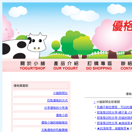
優格圖書館
小舖新聞台
優格
舀取優格的方式
+
小舖新聞全部展開
•
乳糖不耐症體質，可以吃優
分享優格的小常識
•
部落客試吃分享-桶子葉 の
優格小廚
•
部落客試吃分享-芬妮的我
優格小舖的檢驗報告
•
部落客試吃分享-★綠抹茶
•
★抗漲有理，省錢無罪★
(
元氣優格的乳酸菌種