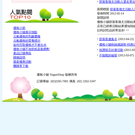
•
部落客徵文活動入選名單
新聞標題
部落客徵文活動入
發佈時間
2012-05-14
新聞說明
優格小舖部落客徵文活動結果
店長已經將活動結果通知陸
優格小廚
以利試吃品的寄送奈! ^^
優格小舖展示地點
元氣優格的乳酸菌種
•
部落客邀集令
(
2012-04-22
)
元氣優格的營養標示
•
優格小舖粉絲感謝祭-特惠
如何舀取優格才不會出水
優格小舖不加奶粉及黏稠劑
•
按讚留言好康活動
(
2012-03
產品訂購專區
•
不能戳的秘密
(
2012-03-07
)
購物說明
最新優惠活動
團購單下載
優格小舖 YogurtShop 版權所有
訂購專線: (02)2265-7001 傳真: (02) 2262-5347